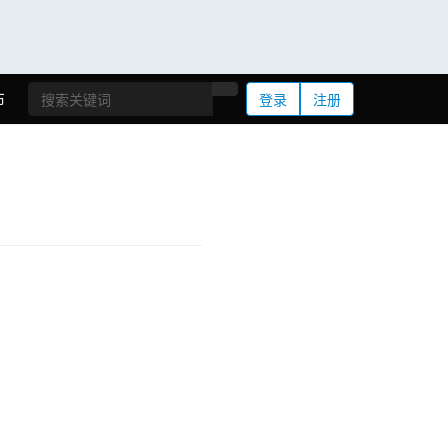
布
登录
注册