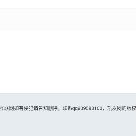
联网如有侵犯请告知删除，联系qq939588100，凯发网的