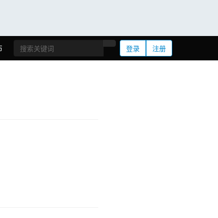
布
登录
注册
?