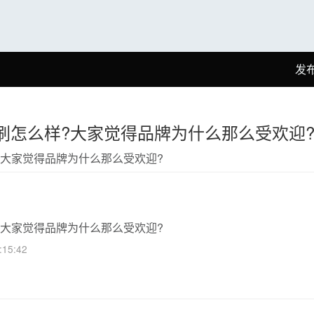
发
刷怎么样?大家觉得品牌为什么那么受欢迎
大家觉得品牌为什么那么受欢迎?
大家觉得品牌为什么那么受欢迎?
15:42